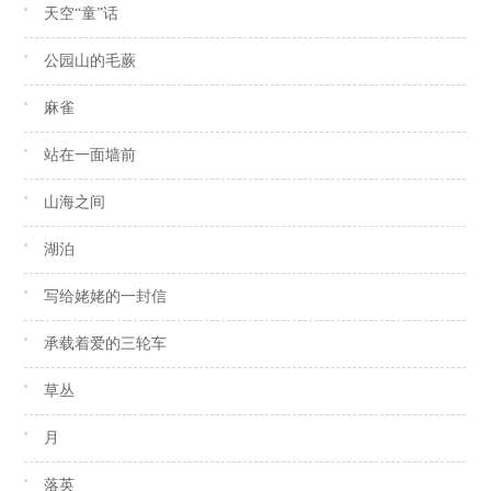
天空“童”话
公园山的毛蕨
麻雀
站在一面墙前
山海之间
湖泊
写给姥姥的一封信
承载着爱的三轮车
草丛
月
落英