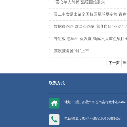
“爱心单人简餐”温暖困难群众
灵二中女足出征全国校园足球夏令营 青春“
数据多跑路 群众少跑腿 我县自研“不动产A
补短板 惠民生 促发展 钱库六大重点项目
藻溪菱角抢“鲜”上市
第
下一页
联系方式
地址：浙江省温州市苍南县行政中心146-1
电话\传真：0577－68881650 68881658