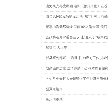
山海风光再度出圈 电影《预报有雨》在苍
防台风Ⅳ级应急响应启动 明起将有大雨暴
畅享山海无尽蓝绿 苍南168入选全国“美丽
县政协召开常委会会议 让“金点子”成为发
船归港 人上岸
我县研判部署“白海豚”防御应对工作 排
战高温保进度 送清凉鼓干劲 张本锋看望
县委常委会扩大会议暨上半年经济形势分析
盛夏送清凉
鱼水情更浓