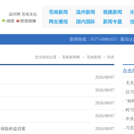
苍南新闻
温州新闻
视频新闻
温州网·苍南支站
网友播报
国内国际
新闻专题
·新闻热线：0577-68881655 ·通讯QQ
您当前的位置 ：
苍南新闻网
->
苍南新闻
-> 列表
点击
2026/08/07
天天
2026/08/07
以习
新篇
“始
2026/08/07
的人
时习
2026/08/07
军”
中共
重要
习言
获保险柜盗窃案
2026/08/07