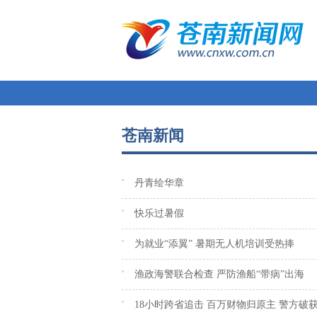
苍南新闻
丹青绘华章
快乐过暑假
为就业“添翼” 暑期无人机培训受热捧
渔政海警联合检查 严防渔船“带病”出海
18小时跨省追击 百万财物归原主 警方破