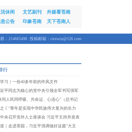
生活休闲
文艺副刊
外媒看苍南
信息公告
印象苍南
天下苍南人
群：214665498 ·投稿邮箱：cnxwzx@126.com
排行
学习｜一份40多年前的作风文件
近平同志为核心的党中央引领全军书写强军
章
终同人民同呼吸、共命运、心连心”（总书记
民情怀）
之丨“青年是实现中华民族伟大复兴的生力
中央召开党外人士座谈会 习近平主持并发表
讲话
道｜走进茶园，习近平强调做好这篇“大文